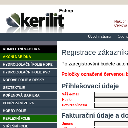
Nákupní 
Celková
Úvodní strana
Obcho
KOMPLETNÍ NABÍDKA
Registrace zákazník
AKČNÍ NABÍDKA
Po zaregistrování budete autom
HYDROIZOLAČNÍ FOLIE HDPE
HYDROIZOLAČNÍ FOLIE PVC
Položky označené červenou b
NOPOVÉ FOLIE A DESKY
Přihlašovací údaje
GEOTEXTILIE
Váš e-mail
KOŘENOVÁ BARIERA
Heslo
PODŘEZÁNÍ ZDIVA
Potvrzení hesla
HOBBY FOLIE
Fakturační údaje a d
REFLEXNÍ FOLIE
Jméno
STŘEŠNÍ FOLIE