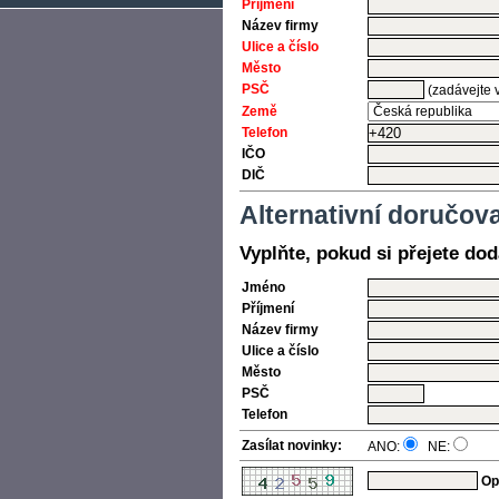
Příjmení
Název firmy
Ulice a číslo
Město
PSČ
(zadávejte 
Země
Telefon
IČO
DIČ
Alternativní doručov
Vyplňte, pokud si přejete dod
Jméno
Příjmení
Název firmy
Ulice a číslo
Město
PSČ
Telefon
Zasílat novinky:
ANO:
NE:
Op