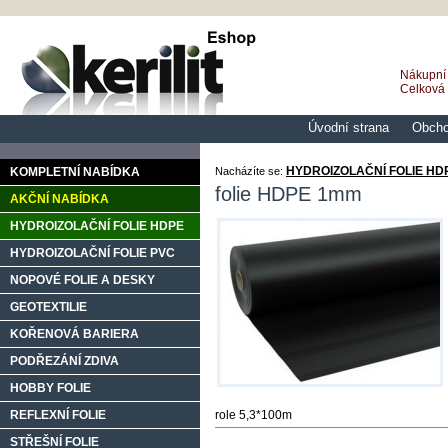
Nákupní 
Celková
Úvodní strana
Obcho
HYDROIZOLAČNÍ FOLIE HD
KOMPLETNÍ NABÍDKA
Nacházíte se:
folie HDPE 1mm
AKČNÍ NABÍDKA
HYDROIZOLAČNÍ FOLIE HDPE
HYDROIZOLAČNÍ FOLIE PVC
NOPOVÉ FOLIE A DESKY
GEOTEXTILIE
KOŘENOVÁ BARIERA
PODŘEZÁNÍ ZDIVA
HOBBY FOLIE
REFLEXNÍ FOLIE
role 5,3*100m
STŘEŠNÍ FOLIE