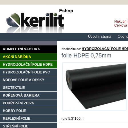
Nákupní 
Celková
Úvodní strana
Obcho
HYDROIZOLAČNÍ FOLIE HD
KOMPLETNÍ NABÍDKA
Nacházíte se:
folie HDPE 0,75mm
AKČNÍ NABÍDKA
HYDROIZOLAČNÍ FOLIE HDPE
HYDROIZOLAČNÍ FOLIE PVC
NOPOVÉ FOLIE A DESKY
GEOTEXTILIE
KOŘENOVÁ BARIERA
PODŘEZÁNÍ ZDIVA
HOBBY FOLIE
REFLEXNÍ FOLIE
role 5,3*100m
STŘEŠNÍ FOLIE